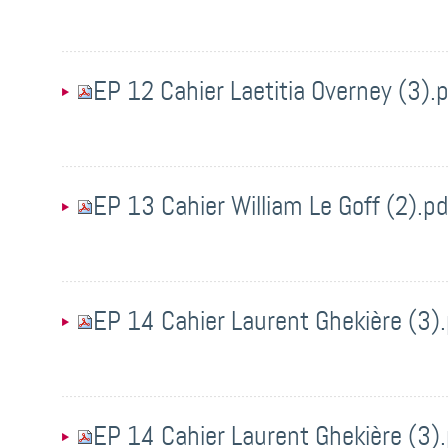
EP 12 Cahier Laetitia Overney (3).
EP 13 Cahier William Le Goff (2).pd
EP 14 Cahier Laurent Ghekière (3)
EP 14 Cahier Laurent Ghekière (3)