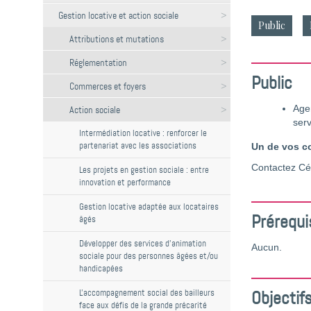
Gestion locative et action sociale
Public
Attributions et mutations
Réglementation
Public
Commerces et foyers
Action sociale
Agen
serv
Intermédiation locative : renforcer le
partenariat avec les associations
Un de vos co
Contactez Cé
Les projets en gestion sociale : entre
innovation et performance
Gestion locative adaptée aux locataires
Prérequi
âgés
Développer des services d'animation
Aucun.
sociale pour des personnes âgées et/ou
handicapées
L'accompagnement social des bailleurs
Objectif
face aux défis de la grande précarité