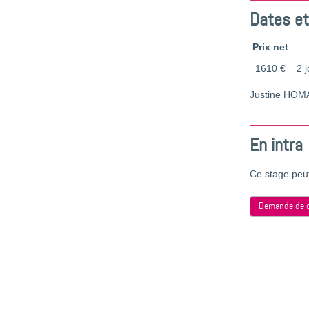
Dates et
Prix net
1610 €
2 j
Justine HO
En intra
Ce stage peut
Demande de d