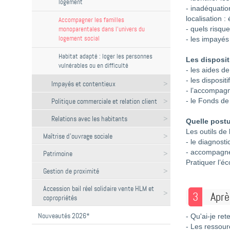
logement
- inadéquation
localisation 
Accompagner les familles
monoparentales dans l’univers du
- quels risque
logement social
- les impayés 
Habitat adapté : loger les personnes
Les disposit
vulnérables ou en difficulté
- les aides de
- les dispositi
Impayés et contentieux
- l’accompag
Politique commerciale et relation client
- le Fonds de
Relations avec les habitants
Quelle post
Les outils d
Maîtrise d'ouvrage sociale
- le diagnosti
- accompagne
Patrimoine
Pratiquer l’é
Gestion de proximité
Accession bail réel solidaire vente HLM et
3
Aprè
copropriétés
Nouveautés 2026*
- Qu'ai-je re
- Les ressou