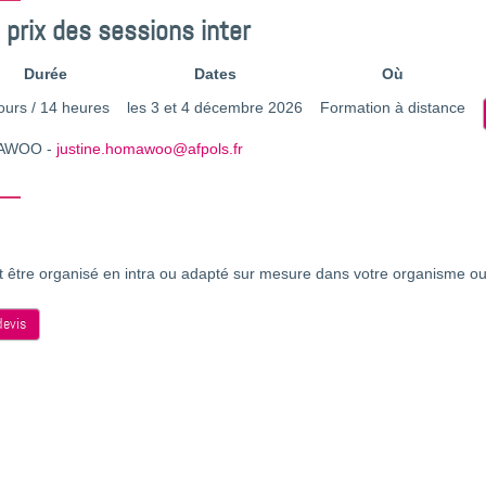
 prix des sessions inter
Durée
Dates
Où
our
s
/
14 heures
les 3 et 4 décembre 2026
Formation à distance
MAWOO -
justine.homawoo@afpols.fr
 être organisé en intra ou adapté sur mesure dans votre organisme ou
evis