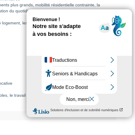
ents plus grands, mobilité résidentielle contrainte, la
estion du quotidien en solo, voisinage…
logement, les violences intra familiale ...
ocative
les, le travail en réseau