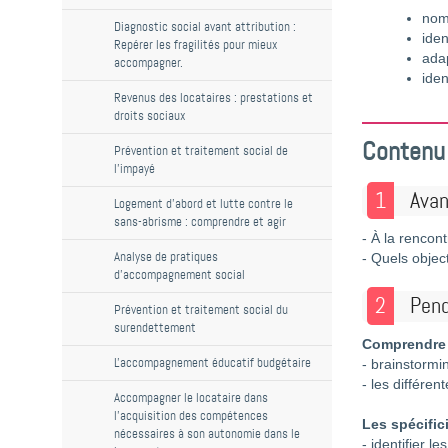
nom
Diagnostic social avant attribution :
iden
Repérer les fragilités pour mieux
adap
accompagner.
iden
Revenus des locataires : prestations et
droits sociaux
Contenu
Prévention et traitement social de
l’impayé
1
Avan
Logement d'abord et lutte contre le
sans-abrisme : comprendre et agir
- À la rencon
Analyse de pratiques
- Quels objec
d'accompagnement social
2
Pend
Prévention et traitement social du
surendettement
Comprendre l
L'accompagnement éducatif budgétaire
- brainstormi
- les différe
Accompagner le locataire dans
l’acquisition des compétences
Les spécific
nécessaires à son autonomie dans le
- identifier 