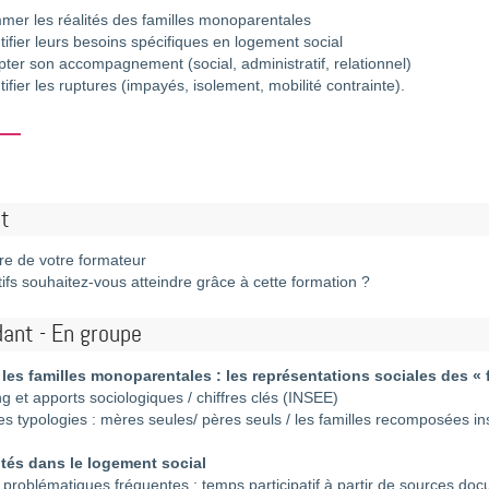
mer les réalités des familles monoparentales
tifier leurs besoins spécifiques en logement social
ter son accompagnement (social, administratif, relationnel)
tifier les ruptures (impayés, isolement, mobilité contrainte).
t
tre de votre formateur
tifs souhaitez-vous atteindre grâce à cette formation ?
ant - En groupe
es familles monoparentales : les représentations sociales des « 
ng et apports sociologiques / chiffres clés (INSEE)
ntes typologies : mères seules/ pères seuls / les familles recomposées i
ités dans le logement social
les problématiques fréquentes : temps participatif à partir de sources do