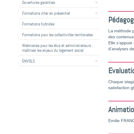
Ouvertures garanties
Formations inter en présentiel
Pédagog
Formations hybrides
La méthode pé
Formations pour les collectivités territoriales
des contenus 
Elle s’appuie
Webinaires pour les élus et administrateurs :
d’analyses de
maîtriser les enjeux du logement social
ENVOLS
Evaluati
Chaque stagia
satisfaction g
Animati
Emilie FRANC