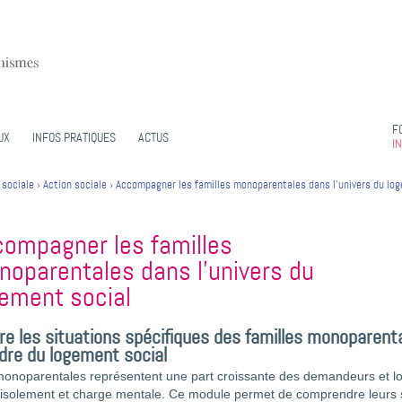
F
UX
INFOS PRATIQUES
ACTUS
I
 sociale
›
Action sociale
›
Accompagner les familles monoparentales dans l’univers du lo
ompagner les familles
oparentales dans l’univers du
ement social
e les situations spécifiques des familles monoparen
dre du logement social
monoparentales représentent une part croissante des demandeurs et loc
isolement et charge mentale. Ce module permet de comprendre leurs s