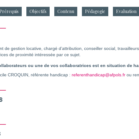
Prérequis
Objectifs
Contenu
Pédagogie
Evaluation
t de gestion locative, chargé d’attribution, conseiller social, travaille
ices de proximité intéressée par ce sujet.
llaborateurs ou une de vos collaboratrices est en situation de 
cile CROQUIN, référente handicap :
referenthandicap@afpols.fr
ou ren
s
s