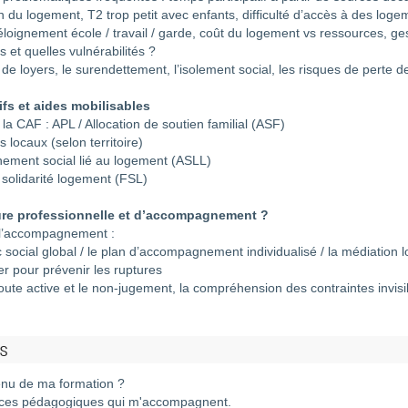
 du logement, T2 trop petit avec enfants, difficulté d’accès à des logem
: éloignement école / travail / garde, coût du logement vs ressources, g
s et quelles vulnérabilités ?
de loyers, le surendettement, l’isolement social, les risques de perte de 
ifs et aides mobilisables
 la CAF : APL / Allocation de soutien familial (ASF)
fs locaux (selon territoire)
nement social lié au logement (ASLL)
 solidarité logement (FSL)
ure professionnelle et d’accompagnement ?
e l’accompagnement :
c social global / le plan d’accompagnement individualisé / la médiation l
r pour prévenir les ruptures
coute active et le non-jugement, la compréhension des contraintes invisib
s
tenu de ma formation ?
rces pédagogiques qui m'accompagnent.